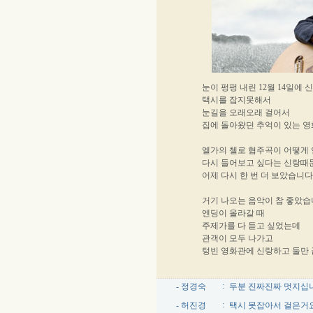
눈이 펑펑 내린 12월 14일에
택시를 잡지못해서
눈길을 오래오래 걸어서
집에 돌아왔던 추억이 있는 영
엘가의 첼로 협주곡이 어떻게
다시 들어보고 싶다는 신랑때
어제 다시 한 번 더 보았습니다
거기 나오는 음악이 참 좋았습
엔딩이 올라갈 때
주제가를 다 듣고 싶었는데
관객이 모두 나가고
텅빈 영화관에 신랑하고 둘만
:
- 정경숙
두분 진짜진짜 멋지십
:
- 허진경
택시 못잡아서 걸은거요