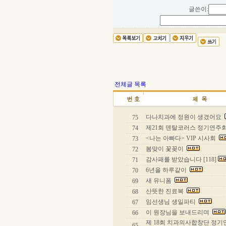
글쓴이:
전체글 목록
다나치과에 정원이 생겼어요
75
제21회 덴탈코러스 정기연주회 
74
<나는 아빠다> VIP 시사회
73
봄맞이 꽃꽂이
72
감사패를 받았습니다 [118]
71
6년을 하루같이
70
새 유니폼
69
산뜻한 진료복
68
임선생님 생일파티
67
이 원장님을 보내드리며
66
제 18회 치과의사합창단 정
65