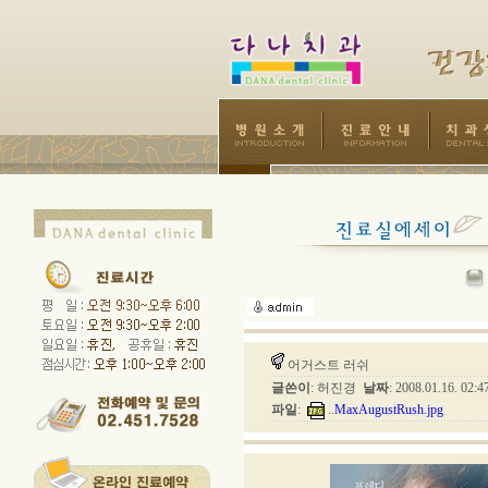
어거스트 러쉬
글쓴이
: 허진경
날짜
: 2008.01.16. 02:
파일
:
..
MaxAugustRush.jpg