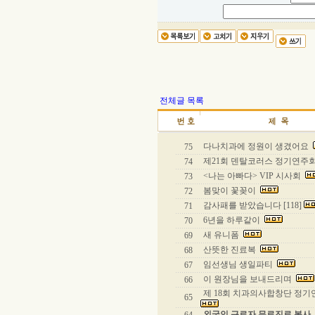
전체글 목록
다나치과에 정원이 생겼어요
75
제21회 덴탈코러스 정기연주회 
74
<나는 아빠다> VIP 시사회
73
봄맞이 꽃꽂이
72
감사패를 받았습니다 [118]
71
6년을 하루같이
70
새 유니폼
69
산뜻한 진료복
68
임선생님 생일파티
67
이 원장님을 보내드리며
66
제 18회 치과의사합창단 정
65
외국인 근로자 무료진료 봉사