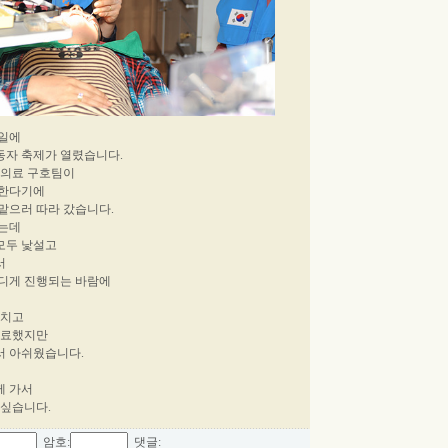
요일에
동자 축제가 열렸습니다.
급의료 구호팀이
 한다기에
맡으러 따라 갔습니다.
었는데
모두 낯설고
서
더디게 진행되는 바람에
마치고
진료했지만
서 아쉬웠습니다.
께 가서
 싶습니다.
암호:
댓글: