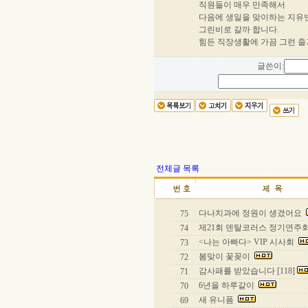
직원들이 매우 만족해서
다음에 생일을 맞이하는 지유
그린비로 갈까 합니다.
힘든 직장생활에 가끔 그런 
글쓴이:
전체글 목록
다나치과에 정원이 생겼어요
75
제21회 덴탈코러스 정기연주회 
74
<나는 아빠다> VIP 시사회
73
봄맞이 꽃꽂이
72
감사패를 받았습니다 [118]
71
6년을 하루같이
70
새 유니폼
69