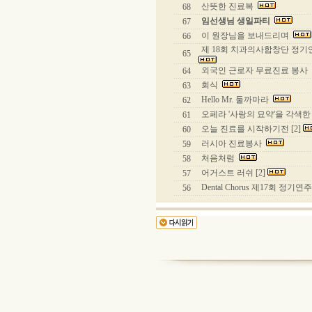
산뜻한 진료복
68
임선생님 생일파티
67
이 원장님을 보내드리며
66
제 18회 치과의사합창단 정
65
외국인 근로자 무료진료 봉사
64
회식
63
Hello Mr. 둘까마라
62
오페라 '사랑의 묘약'을 각색한 
61
오늘 진료를 시작하기전 [2]
60
러시아 진료봉사
59
처음처럼
58
어거스트 러쉬 [2]
57
Dental Chorus 제17회 정기
56